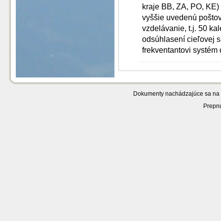
kraje BB, ZA, PO, KE)
vyššie uvedenú pošto
vzdelávanie, t.j. 50 k
odsúhlasení cieľovej 
frekventantovi systém 
Dokumenty nachádzajúce sa na v
Prepnú