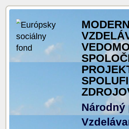
MODER
VZDELÁV
VEDOMO
SPOLOČ
PROJEKT
SPOLUF
ZDROJO
Národný 
Vzdelávan