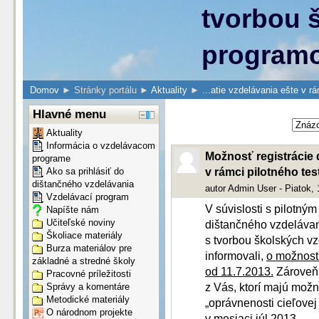
tvorbou 
program
Domov
►
Stránky portálu
►
Aktuality
►
...atie vzdelávania ešte v r
Hlavné menu
Aktuality
Informácia o vzdelávacom
Možnosť registrácie 
programe
v rámci pilotného te
Ako sa prihlásiť do
dištančného vzdelávania
autor
Admin User
- Piatok, 
Vzdelávací program
V súvislosti s pilotný
Napíšte nám
Učiteľské noviny
dištančného vzdelávan
Školiace materiály
s tvorbou školských v
Burza materiálov pre
informovali,
o možnosti
základné a stredné školy
od 11.7.2013.
Zároveň p
Pracovné príležitosti
z Vás, ktorí majú možn
Správy a komentáre
Metodické materiály
„oprávnenosti cieľovej
O národnom projekte
v mesiaci júl 2013.