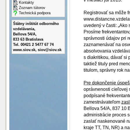
Kontakty
Zoznam tútorov
Registrovať sa môže fr
Technická podpora
www.distancne.vzdelav
Štátny inštitút odborného
uvedený v časti: „Ako 
vzdelávania,
Prosíme frekventantov
Bellova 54/A,
správnosti údajov pri r
833 63 Bratislava
zaznamenávať na osve
Tel. 00421 2 5477 67 74
www.siov.sk, siov@siov.sk
absolvovania vzdeláva
s diakritikou, dávať s
taktiež tituly pred m
titulom, správny rok na
Pre dokončenie úspešne
oprávnenosti cieľovej s
podpísané frekventan
zamestnávateľom
zasl
Bellova 54/A, 837 10 B
administrácie proces 
zaslať naskenované n
kraje TT, TN, NR) a n